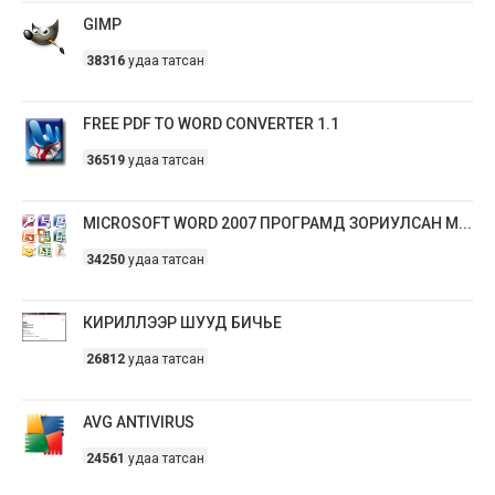
GIMP
38316
удаа татсан
FREE PDF TO WORD CONVERTER 1.1
36519
удаа татсан
MICROSOFT WORD 2007 ПРОГРАМД ЗОРИУЛСАН М...
34250
удаа татсан
КИРИЛЛЭЭР ШУУД БИЧЬЕ
26812
удаа татсан
AVG ANTIVIRUS
24561
удаа татсан