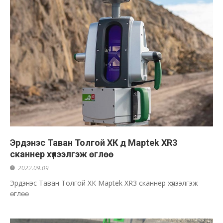
Эрдэнэс Таван Толгой ХК д Maptek XR3
сканнер хүлээлгэж өглөө
2022.09.09
Эрдэнэс Таван Толгой ХК Maptek XR3 сканнер хүлээлгэж
өглөө