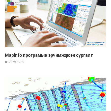
Маpinfo програмын эрчимжүүлсэн сургалт
2019.05.03