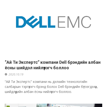
“Ай Ти Экспертс” компани Dell брэндийн албан
ёсны шийдэл нийлүүлэгч боллоо
2020.10.19
“Ай Ти Экспертс” компани нь дэлхийн технологийн
салбарын тэргүүлэгч брэнд болох Dell брэндийн бүтээгдэхүүн,
шийдлүүдийн албан ёсны нийлүүлэгч боллоо.