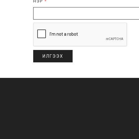
НЭР
*