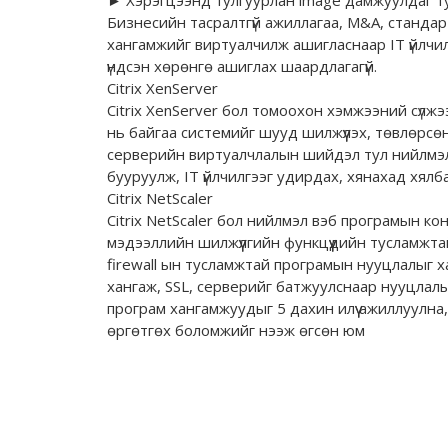
Бизнесийн тасралтгүй ажиллагаа, М&А, стандар
хангамжийг виртуалчилж ашигласнаар IT үйлчилг
үндсэн хөрөнгө ашиглах шаардлагагүй.
Citrix XenServer
Citrix XenServer бол томоохон хэмжээний сүлж
нь байгаа системийг шууд шилжүүлэх, төвлөрсө
серверийн виртуалчлалын шийдэл тул нийлмэл 
бууруулж, IТ үйлчилгээг удирдах, хянахад хялб
Citrix NetScaler
Citrix NetScaler бол нийлмэл вэб програмын ко
мэдээллийн шилжүүлгийн функцүүдийн тусламжта
firewall ын тусламжтай програмын нууцлалыг х
хангаж, SSL, серверийг батжуулснаар нууцлалы
програм хангамжуудыг 5 дахин илүү ажиллуулна
өргөтгөх боломжийг нээж өгсөн юм