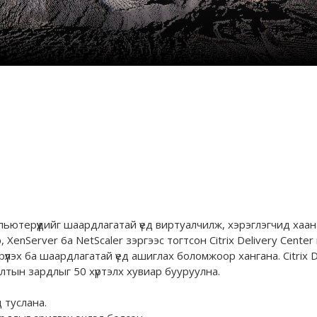
омпьютерүүдийг шаардлагатай үед виртуалчилж, хэрэглэгчид ха
enServer 6a NetScaler зэргээс тогтсон Citrix Delivery Center
үлэх ба шаардлагатай үед ашиглах боломжоор хангана. Citrix D
тын зардлыг 50 хүртэлх хувиар бууруулна.
д туслана.