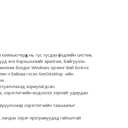
компьютерүүд нь тус тусдаа үйлдлийн систем,
ууд энэ бэрхшээлийг арилгаж, байгуулла-
 ажиллаж болдог Windows орчинг бий болгох
лин ч байлаа гэсэн XenDesktop -ийн
на.
ртуалчлахад зориулагдсан.
мж, хэрэглэгчийн мэдээлэл зэргийг удирдан
йжруулснаар хэрэглэгчийн таашаалыг
эд хандах зэрэг програмуудад гайхалтай