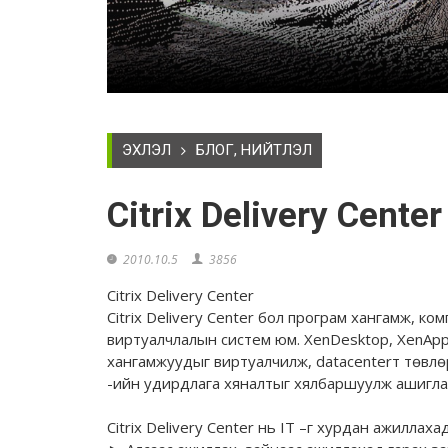
ЭХЛЭЛ
БЛОГ, НИЙТЛЭЛ
Citrix Delivery Center
2010.10.5
3856
Citrix Delivery Center
Citrix Delivery Center бол програм хангамж, к
виртуалчлалын систем юм. XenDesktop, XenApp, X
хангамжуудыг виртуалчилж, datacenterт төвлөрү
-ийн удирдлага хяналтыг хялбаршуулж ашиглал
Citrix Delivery Center нь IT –г хурдан ажиллаха