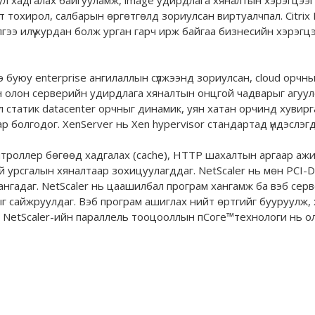
т тохирол, салбарын өргөтгөлд зориулсан виртуалчпал. Citrix
ээ илүү хурдан болж урган гарч ирж байгаа бизнесийн хэрэгцээ
ээ буюу enterprise ангилаллын сүлжээнд зориулсан, cloud ор
н олон серверийн удирдлага хяналтын онцгой чадварыг агуулс
статик datacenter орчныг динамик, уян хатан орчинд хувирга
ар болгодог. XenServer нь Хеn hypervisor стандартад үндэслэгд
нтроллер бөгөөд хадгалах (cache), HTTP шахалтын аргаар ажил
й урсгалын хяналтаар зохицуулагддаг. NetScaler нь мөн PCI-D
ангадаг. NetScaler нь цаашилбал програм хангамж ба вэб сер
г сайжруулдаг. Вэб програм ашиглах нийт өртгийг бууруулж,
, NetScaler-ийн параллель тооцооллын пСоге™технологи нь ол