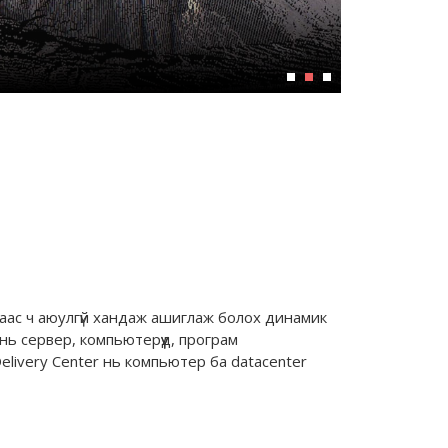
анаас ч аюулгүй хандаж ашиглаж болох динамик
 нь сервер, компьютерүүд, програм
elivery Center нь компьютер ба datacenter