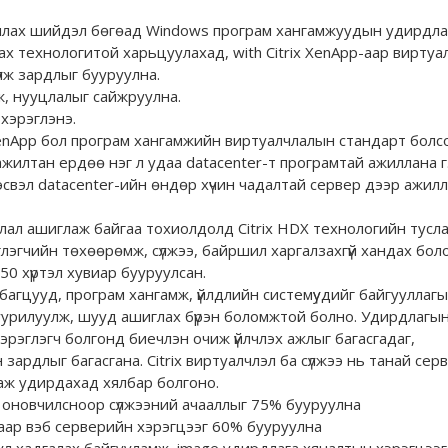
лчлах шийдэл бөгөад Windows програм хангамжуудын удирдлаг
х технологитой харьцуулахад, with Citrix XenApp-aap виртуа
лж зардлыг бууруулна.
, нууцлалыг сайжруулна.
хэрэглэнэ.
XenApp бол програм хангамжийн виртуалчлалын стандарт болсо
илтан ердөө нэг л удаа datacenter-т програмтай ажиллана гэ
 эсвэл datacenter-ийн өндөр хүчин чадалтай сервер дээр ажил
лчлал ашиглаж байгаа тохиолдолд Citrix HDX технологийн тус
глэгчийн төхөөрөмж, сүлжээ, байршил харгалзахгүй хандах бо
0 хүртэл хувиар бууруулсан.
 багцууд, програм хангамж, үйлдлийн системүудийг байгууллаг
уурилуулж, шууд ашиглах бүрэн боломжтой болно. Удирдлагын 
рэглэгч болгонд биечлэн очиж үйлчлэх ажлыг багасгадаг,
зардлыг багасгана. Citrix виртуалчлэл ба сүлжээ нь танай серв
аж удирдахад хялбар болгоно.
, оновчилсноор сүлжээний ачааллыг 75% бууруулна
ар вэб серверийн хэрэгцээг 60% бууруулна
л хадгалах байгууламж, image удирдлага хяналтын хэрэгцээг 