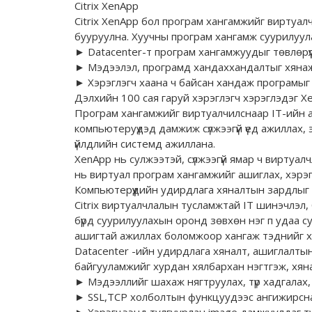
Citrix XenApp
Citrix XenApp бол програм хангамжийг виртуа
бууруулна. Хуучны програм хангамж суурилуула
► Datacenter-т програм хангамжуудыг төвлөрүү
► Мэдээлэл, програмд хандаххандалтыг хянаж
► Хэрэглэгч хаана ч байсан хандаж програмыг 
Дэлхийн 100 сая гаруй хэрэглэгч хэрэглэдэг 
Програм хангамжийг виртуалчилснаар IT-ийн аж
компьютеруүдэд дамжиж сүлжээгүй үед ажиллах,
үйлдлийн системд ажиллана.
XenApp нь сулжээтэй, сүлжээгүй ямар ч виртуа
нь виртуал програм хангамжийг ашиглах, хэрэ
Компьютерүүдийн удирдлага хяналтын зардлыг 5
Citrix виртуалчлалын тусламжтай IT шинэчлэл,
бүрд суурилуулахын оронд зөвхөн нэг п удаа с
ашигтай ажиллах боломжоор хангаж тэднийг хэ
Datacenter -ийн удирдлага хяналт, ашиглалтын 
байгууламжийг хурдан хялбархан нэгтгэж, хян
► Мэдээллийг шахаж нягтруулах, түр хадгалах
► SSL,TCP холболтын функцуудээс ангижирсна
► Хэрэгцээнд тулгуурлан image дамжуулдаг ту