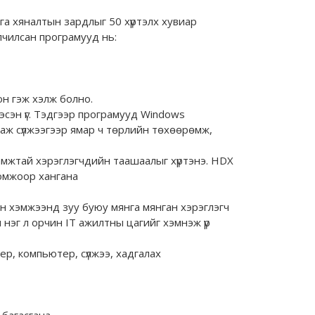
а хяналтын зардлыг 50 хүртэлх хувиар
лчилсан програмууд нь:
н гэж хэлж болно.
сэн үг. Тэдгээр програмууд Windows
лаж сүлжээгээр ямар ч төрлийн төхөөрөмж,
ламжтай хэрэглэгчдийн таашаалыг хүртэнэ. HDX
ломжоор хангана
ын хэмжээнд зуу буюу мянга мянган хэрэглэгч
нэг л орчин IТ ажилтны цагийг хэмнэж үр
ер, компьютер, сүлжээ, хадгалах
багасгана.