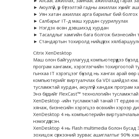
► Алсаас ажиллах, зайнаас ажиллахад гарах з
► Аюулгүй, үр бүтээлтэй гадны ажиллах хүчийг 
► Уян хатан ажиллах арга барилыг бий болгох
► Салбарыг IT-д маш хурдан суурилуулах
► Нэгдэх өсөн дэвшихэд хурдан
► Тасалдлыг хамгийн бага болгож бизнесийн та
► Стандартын тохиролд нийцүүлэх хялбаршуулса
Citrix XenDesktop
Маш олон байгууллагууд компьютерүүдээ бүхэлд 
програм хангамж, хэрэглэгчийн тохиргоотой ту
гынхаа IT хзрэгцээг бүхэлд нь хангах арай өө
компьютерийг виртуалчлах ба VDI шийдэл юм. А
тусламжтай хурдан, аюулгүй хандаж програм х
Энэ бүгдийг FlexCast™ технологийн тусламжта
XenDesktop -ийн тусламжтай танай IT ердөө нэ
хянаж, бизнесийн хэрэгцээ өсөхийн хэрээр д
XenDesktop 4 нь компьютерийн виртуалчлалын 
нэмэгдүүлсэн.
XenDesktop 4 нь Flash multimedia болон бусад 
зохицож сүлжээний зурвас ашиглалтыг 90% хэм