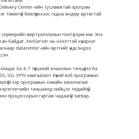
 Delivery Center-ийн тусламжтай програм
г төвөггүй биелүүлэхээс гадна өндөр өртөгтэй
чны серверийн виртуалчлалын платформ юм. Энэ
ан байдаг. XenServer нь нээлттэй хүчирхэг
снаар datacenter-ийн өртгийг үндсэндээ
сэн.
ладаг ба 4-7 түвшний ачааллын тэнцүүлэл ба
SS, SSL VPN хамгаалалт бүхий вэб програмын
вергүйгээр програмын хэвийн ажиллагааг
 хэрэглэгчийн таашаалд нийцэх төдийгүй,
он процессорын гаргаж чадаагүй загвар,