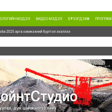
НОЛОГИЙН МЭДЭЭ
ВИДЕО МЭДЭЭ
БҮТЭЭГДЭХҮҮН
ПРОГРАМ
ngolia 2025 арга хэмжээний бүртгэл эхэллээ