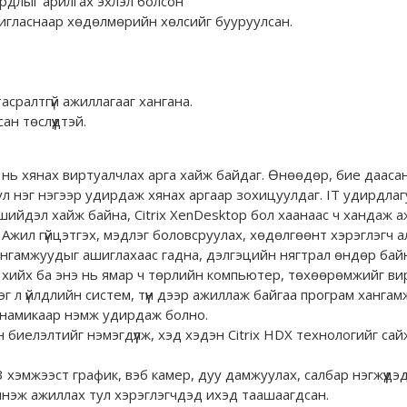
ардлыг арилгах эхлэл болсон
ашигласнаар хөдөлмөрийн хөлсийг бууруулсан.
сралтгүй ажиллагааг хангана.
н төслүүдтэй.
нь хянах виртуалчлах арга хайж байдаг. Өнөөдөр, бие даасан 
л нэг нэгээр удирдаж хянах аргаар зохицуулдаг. IT удирдлаг
р шийдэл хайж байна, Citrix XenDesktop бол хаанаас ч хандаж
жил гүйцэтгэх, мэдлэг боловсруулах, хөдөлгөөнт хэрэглэгч а
ангамжуудыг ашиглахаас гадна, дэлгэцийн нягтрал өндөр бай
й хийх ба энэ нь ямар ч төрлийн компьютер, төхөөрөмжийг ви
г л үйлдлийн систем, түүн дээр ажиллаж байгаа програм ханга
инамикаар нэмж удирдаж болно.
биелэлтийг нэмэгдүүлж, хэд хэдэн Citrix HDX технологийг са
3 хэмжээст график, вэб камер, дуу дамжуулах, салбар нэгжүүд
нэж ажиллах тул хэрэглэгчдэд ихэд таашаагдсан.