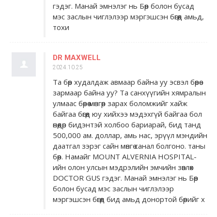
гэдэг. Манай эмнэлэг нь Бөөр болон бусад
мэс заслын чиглэлээр мэргэшсэн бөгөөд амьд,
тохи
DR MAXWELL
2024.10.25
Та бөөр худалдаж авмаар байна уу эсвэл бөөрөө
зармаар байна уу? Та санхүүгийн хямралын
улмаас бөөрөө мөнгөөр ​​зарах боломжийг хайж
байгаа бөгөөд юу хийхээ мэдэхгүй байгаа бол
өнөөдөр бидэнтэй холбоо бариарай, бид танд
500,000 ам. доллар, амь нас, эрүүл мэндийн
даатгал зэрэг сайн мөнгө санал болгоно. таны
бөөр. Намайг MOUNT ALVERNIA HOSPITAL-
ийн олон улсын мэдрэлийн эмчийн зөвлөх
DOCTOR GUS гэдэг. Манай эмнэлэг нь Бөөр
болон бусад мэс заслын чиглэлээр
мэргэшсэн бөгөөд бид амьд донортой бөөрийг х