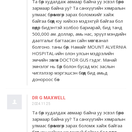
Та бөөр худалдаж авмаар байна уу эсвэл бөөрөө
зармаар байна уу? Та санхүүгийн хямралын
улмаас бөөрөө мөнгөөр ​​зарах боломжийг хайж
байгаа бөгөөд юу хийхээ мэдэхгүй байгаа бол
өнөөдөр бидэнтэй холбоо бариарай, бид танд
500,000 ам. доллар, амь нас, эрүүл мэндийн
даатгалыг багтаасан сайн мөнгө санал
болгоно. таны бөөр. Намайг MOUNT ALVERNIA
HOSPITAL-ийн олон улсын мэдрэлийн
эмчийн зөвлөх DOCTOR GUS гэдэг. Манай
эмнэлэг нь Бөөр болон бусад мэс заслын
чиглэлээр мэргэшсэн бөгөөд бид амьд
донороос бөө
DR G MAXWELL
2024.11.25
Та бөөр худалдаж авмаар байна уу эсвэл бөөрөө
зармаар байна уу? Та санхүүгийн хямралын
улмаас бөөрөө мөнгөөр ​​зарах боломж хайж байгаа