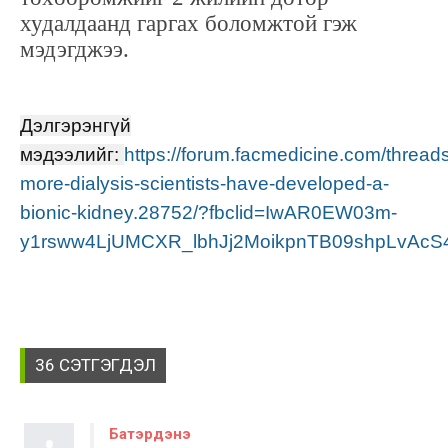
худалдаанд гаргах боломжтой гэж
мэдэгджээ.
Дэлгэрэнгүй
мэдээлийг:
https://forum.facmedicine.com/thread
more-dialysis-scientists-have-developed-a-
bionic-kidney.28752/?fbclid=IwAR0EW03m-
y1rsww4LjUMCXR_lbhJj2MoikpnTB09shpLvAc
36 СЭТГЭГДЭЛ
Батэрдэнэ