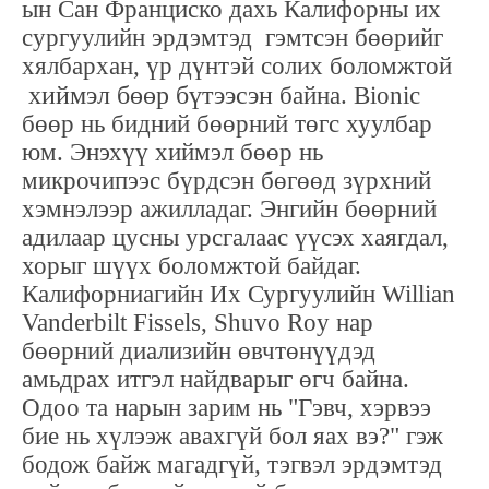
ын Сан Франциско дахь Калифорны их
сургуулийн эрдэмтэд гэмтсэн бөөрийг
хялбархан, үр дүнтэй солих боломжтой
хиймэл бөөр бүтээсэн
байна. Bionic
бөөр нь бидний бөөрний төгс хуулбар
юм. Энэхүү хиймэл бөөр нь
микрочипээс бүрдсэн бөгөөд зүрхний
хэмнэлээр ажилладаг. Энгийн бөөрний
адилаар цусны урсгалаас үүсэх хаягдал,
хорыг шүүх боломжтой байдаг.
Калифорниагийн Их Сургуулийн Willian
Vanderbilt Fissels, Shuvo Roy нар
бөөрний диализийн өвчтөнүүдэд
амьдрах итгэл найдварыг өгч байна.
Одоо та нарын зарим нь "Гэвч, хэрвээ
бие нь хүлээж авахгүй бол яах вэ?" гэж
бодож байж магадгүй, тэгвэл эрдэмтэд