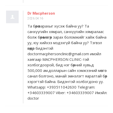
Dr Macpherson
2026.04.16
Та бөөрөө зарахыг хүсэж байна уу? Та
санхүүгийн хямрал, санхүүгийн хямралаас
болж бөөрөө мөнгөөр ​​зарах боломжийг хайж байна
уу, юу хийхээ мэдэхгүй байна уу? Тэгвэл
өнөөдөр бидэнтэй
doctormacphersonclinic@gmail.com имэйл
хаягаар MACPHERSON CLINIC-тэй
холбогдоорой, бид нэг бөөрний хувьд
500,000 ам.долларын сайн хэмжээний мөнгө
санал болгоно, манай эмнэлэгт яаралтай бөөр
хэрэгтэй байна. Бидэнтэй холбогдоно уу.
Whatsapp: +393511042630 Telegram:
+34603339007 Viber: +34603339007 Имэйл:
doctor