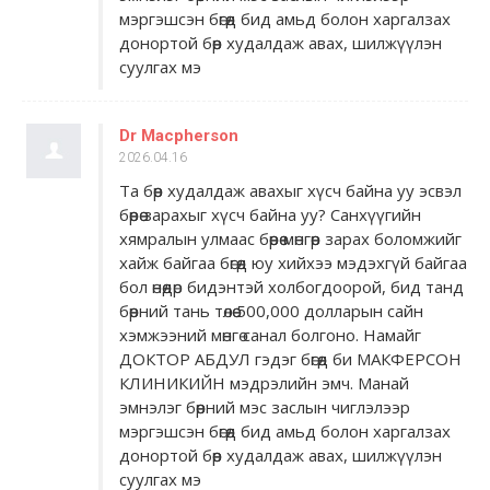
мэргэшсэн бөгөөд бид амьд болон харгалзах
донортой бөөр худалдаж авах, шилжүүлэн
суулгах мэ
Dr Macpherson
2026.04.16
Та бөөр худалдаж авахыг хүсч байна уу эсвэл
бөөрөө зарахыг хүсч байна уу? Санхүүгийн
хямралын улмаас бөөрөө мөнгөөр ​​зарах боломжийг
хайж байгаа бөгөөд юу хийхээ мэдэхгүй байгаа
бол өнөөдөр бидэнтэй холбогдоорой, бид танд
бөөрний тань төлөө 500,000 долларын сайн
хэмжээний мөнгө санал болгоно. Намайг
ДОКТОР АБДУЛ гэдэг бөгөөд би МАКФЕРСОН
КЛИНИКИЙН мэдрэлийн эмч. Манай
эмнэлэг бөөрний мэс заслын чиглэлээр
мэргэшсэн бөгөөд бид амьд болон харгалзах
донортой бөөр худалдаж авах, шилжүүлэн
суулгах мэ