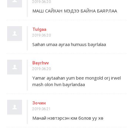
2019.06.20
МАШ САЙХАН МЭДЭЭ БАЙНА БАЯРЛАА
Tulgaa
2019.06.20
Saihan umaa ayraa humuus bayrlalaa
Bayrhvv
2019.06.20
Yamar aytaahan yum bee mongold orj irwel
mash olon hvn bayrlandaa
Зочин
2019.06.21
Манай нэвтэрсэн юм болов уу хө