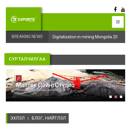
Digitalization in mining Mongolia 2025 арга хэмжээний бүртгэл эхэллээ
Digitalization in mining Mongolia 2025 арга хэмжээний бүртгэл эхэллээ
BREAKING NEWS
СУРТАЛЧИЛГАА
ЭХЛЭЛ
БЛОГ, НИЙТЛЭЛ