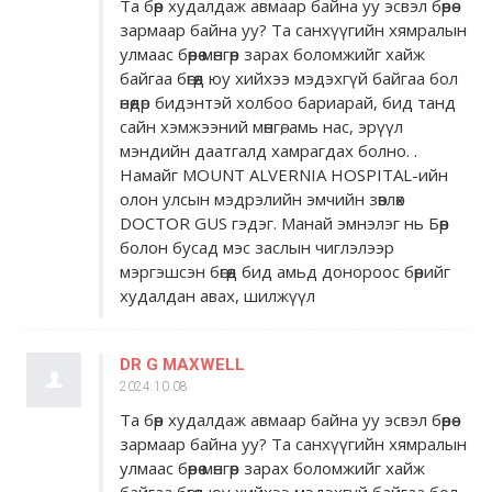
Та бөөр худалдаж авмаар байна уу эсвэл бөөрөө
зармаар байна уу? Та санхүүгийн хямралын
улмаас бөөрөө мөнгөөр ​​зарах боломжийг хайж
байгаа бөгөөд юу хийхээ мэдэхгүй байгаа бол
өнөөдөр бидэнтэй холбоо бариарай, бид танд
сайн хэмжээний мөнгө, амь нас, эрүүл
мэндийн даатгалд хамрагдах болно. .
Намайг MOUNT ALVERNIA HOSPITAL-ийн
олон улсын мэдрэлийн эмчийн зөвлөх
DOCTOR GUS гэдэг. Манай эмнэлэг нь Бөөр
болон бусад мэс заслын чиглэлээр
мэргэшсэн бөгөөд бид амьд донороос бөөрийг
худалдан авах, шилжүүл
DR G MAXWELL
2024.10.08
Та бөөр худалдаж авмаар байна уу эсвэл бөөрөө
зармаар байна уу? Та санхүүгийн хямралын
улмаас бөөрөө мөнгөөр ​​зарах боломжийг хайж