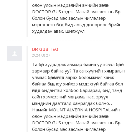
олон улсын мэдрэлийн эмчийн зөвлөх
DOCTOR GUS гэдэг. Манай эмнэлэг нь Бөөр
болон бусад мэс заслын чиглэлээр
мэргэшсэн бөгөөд бид амьд донороос бөөрийг
худалдан авах, шилжүүл
DR GUS TEO
2024.08.27
Та бөөр худалдаж авмаар байна уу эсвэл бөөрөө
зармаар байна уу? Та санхүүгийн хямралын
улмаас бөөрөө мөнгөөр ​​зарах боломжийг хайж
байгаа бөгөөд юу хийхээ мэдэхгүй байгаа бол
өнөөдөр бидэнтэй холбоо бариарай, бид танд
сайн хэмжээний мөнгө, амь нас, эрүүл
мэндийн даатгалд хамрагдах болно. .
Намайг MOUNT ALVERNIA HOSPITAL-ийн
олон улсын мэдрэлийн эмчийн зөвлөх
DOCTOR GUS гэдэг. Манай эмнэлэг нь Бөөр
болон бусад мэс заслын чиглэлээр