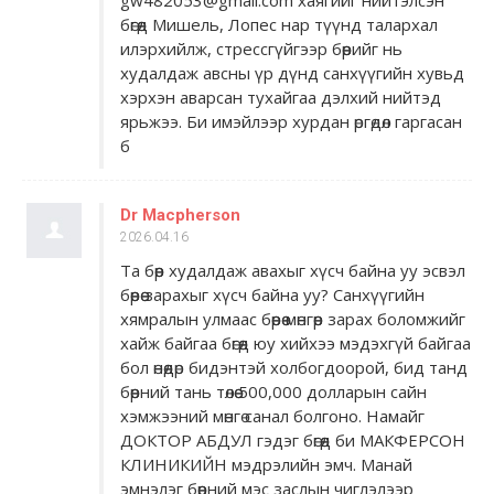
gw482053@gmail.com хаягийг нийтэлсэн
бөгөөд Мишель, Лопес нар түүнд талархал
илэрхийлж, стрессгүйгээр бөөрийг нь
худалдаж авсны үр дүнд санхүүгийн хувьд
хэрхэн аварсан тухайгаа дэлхий нийтэд
ярьжээ. Би имэйлээр хурдан өргөдөл гаргасан
б
Dr Macpherson
2026.04.16
Та бөөр худалдаж авахыг хүсч байна уу эсвэл
бөөрөө зарахыг хүсч байна уу? Санхүүгийн
хямралын улмаас бөөрөө мөнгөөр ​​зарах боломжийг
хайж байгаа бөгөөд юу хийхээ мэдэхгүй байгаа
бол өнөөдөр бидэнтэй холбогдоорой, бид танд
бөөрний тань төлөө 500,000 долларын сайн
хэмжээний мөнгө санал болгоно. Намайг
ДОКТОР АБДУЛ гэдэг бөгөөд би МАКФЕРСОН
КЛИНИКИЙН мэдрэлийн эмч. Манай
эмнэлэг бөөрний мэс заслын чиглэлээр