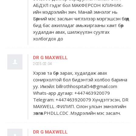
АБДУЛ гэдэг бол МАКФЕРСОН КЛИНИК-
ийн мэдрэлийн эмч. Манай эмнэлэг нь
Бөөрний мэс заслын чиглэлээр мэргэшсэн бөгөөд
бид бас ажилладаг амьжиргааны хамт бөөр
худалдан авах, шилжүүлэн суулгах
холбогдох до
DR G MAXWELL
2025.02.04
Хэрэв та бөөр зарах, худалдаж авах
сонирхолтой бол бидэнтэй холбоо барина
уу. Имэйл: billrothhospital54@gmail.com
Whats-app дугаар: +447463920079
Telegram: +447463920079 Хүндэтгэсэн, DR
MAXWELL .ФИЛИП. Олон улсын эмнэлгийн
зөвлөх.PHDLL.CDC .Мэдрэлийн мэс засалч.
DR G MAXWELL