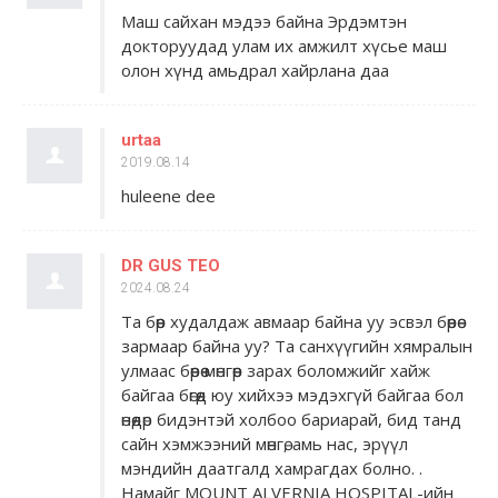
Маш сайхан мэдээ байна Эрдэмтэн
докторуудад улам их амжилт хүсье маш
олон хүнд амьдрал хайрлана даа
urtaa
2019.08.14
huleene dee
DR GUS TEO
2024.08.24
Та бөөр худалдаж авмаар байна уу эсвэл бөөрөө
зармаар байна уу? Та санхүүгийн хямралын
улмаас бөөрөө мөнгөөр ​​зарах боломжийг хайж
байгаа бөгөөд юу хийхээ мэдэхгүй байгаа бол
өнөөдөр бидэнтэй холбоо бариарай, бид танд
сайн хэмжээний мөнгө, амь нас, эрүүл
мэндийн даатгалд хамрагдах болно. .
Намайг MOUNT ALVERNIA HOSPITAL-ийн