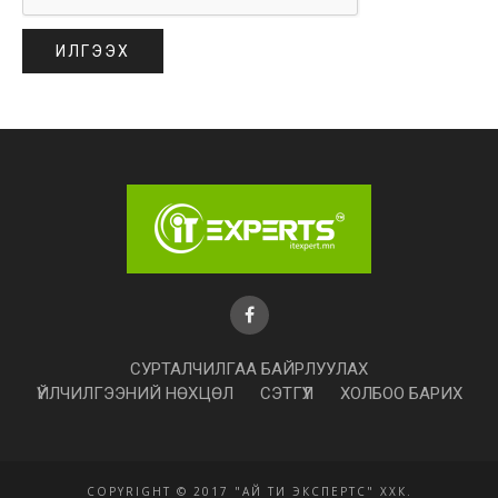
СУРТАЛЧИЛГАА БАЙРЛУУЛАХ
ҮЙЛЧИЛГЭЭНИЙ НӨХЦӨЛ
СЭТГҮҮЛ
ХОЛБОО БАРИХ
COPYRIGHT © 2017 "АЙ ТИ ЭКСПЕРТС" ХХК.