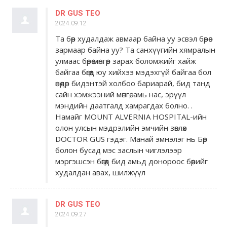
DR GUS TEO
2024.09.12
Та бөөр худалдаж авмаар байна уу эсвэл бөөрөө
зармаар байна уу? Та санхүүгийн хямралын
улмаас бөөрөө мөнгөөр ​​зарах боломжийг хайж
байгаа бөгөөд юу хийхээ мэдэхгүй байгаа бол
өнөөдөр бидэнтэй холбоо бариарай, бид танд
сайн хэмжээний мөнгө, амь нас, эрүүл
мэндийн даатгалд хамрагдах болно. .
Намайг MOUNT ALVERNIA HOSPITAL-ийн
олон улсын мэдрэлийн эмчийн зөвлөх
DOCTOR GUS гэдэг. Манай эмнэлэг нь Бөөр
болон бусад мэс заслын чиглэлээр
мэргэшсэн бөгөөд бид амьд донороос бөөрийг
худалдан авах, шилжүүл
DR GUS TEO
2024.09.27