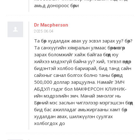
амьд донороос бөөри
Dr Macpherson
2025.06.04
Та бөөр худалдаж авах уу эсвэл зарах уу? бөөр?
Та санхүүгийн хямралын улмаас бөөрөө мөнгөөр ​​
зарах боломжийг хайж байгаа бөгөөд юу
хийхээ мэдэхгүй байна уу? хий, тэгвэл өнөөдөр
бидэнтэй холбоо бариарай, бид танд сайн
сайхныг санал болгох болно таны бөөрөнд
500,000 доллар зарцуулна. Намайг ЭМЧ
АБДУЛ гэдэг бол МАКФЕРСОН КЛИНИК-
ийн мэдрэлийн эмч. Манай эмнэлэг нь
Бөөрний мэс заслын чиглэлээр мэргэшсэн бөгөөд
бид бас ажилладаг амьжиргааны хамт бөөр
худалдан авах, шилжүүлэн суулгах
холбогдох до