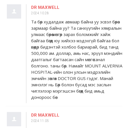
DR MAXWELL
2024.10.28
Та бөөр худалдаж авмаар байна уу эсвэл бөөрөө
зармаар байна уу? Та санхүүгийн хямралын
улмаас бөөрөө мөнгөөр ​​зарах боломжийг хайж
байгаа бөгөөд юу хийхээ мэдэхгүй байгаа бол
өнөөдөр бидэнтэй холбоо бариарай, бид танд
500,000 ам. доллар, амь нас, эрүүл мэндийн
даатгалыг багтаасан сайн мөнгө санал
болгоно. таны бөөр. Намайг MOUNT ALVERNIA
HOSPITAL-ийн олон улсын мэдрэлийн
эмчийн зөвлөх DOCTOR GUS гэдэг. Манай
эмнэлэг нь Бөөр болон бусад мэс заслын
чиглэлээр мэргэшсэн бөгөөд бид амьд
донороос бөө
DR MAXWELL
2024.11.05