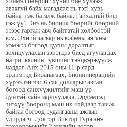
хиймэл бөөрийг хүний бие хүлээж
авахгүй байх магадлал нь тэг! хувь
байна
гэж баталж байна. Гайхалтай биш
гэж үү? Энэ нь бионик бөөрийг бөөрний
эсээс гаргаж авч байггатай холбоотой
юм. Эхний загвар нь кофены аяганы
хэмжээ бөгөөд цусны даралтыг
зохицуулахын зэрэгцээ биед агуулагдах
натри, калийн түвшинг тэнцвэржүүлж
чаддаг. Анх 2015 оны 11-р сард
эрдэмтэд Биоанагаах, Биоининерацийн
хүрээлэнгээс 6 сая долларыг авсан
бөгөөд санхүүжилтийг маш үр
дүнтэй
сайн зарцуулжээ. Эрдэмтэд
энэхүү бөөрөнд маш их найдвар тавьж
байгаа бөгөөд судалгааны ажлын
удирдагч Доктор Виктор Гура энэ
төхөөрөмжийг 2 жилийн дотор