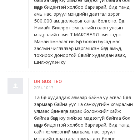
байгаа бөгөөд юу хийхээ мэдэхгүй байгаа бол
өнөөдөр бидэнтэй холбоо бариарай, бид танд
амь нас, эрүүл мэндийн даатгал зэрэг
500,000 ам. долларыг санал болгоно. Бөөр.
Намайг Биллрот эмнэлгийн олон улсын
мэдрэлийн эмч Т.МАКСВЕЛЛ эмч гэдэг.
Манай эмнэлэг нь Бөөр болон бусад мэс
заслын чиглэлээр мэргэшсэн бөгөөд амьд,
тохирох донортой бөөрийг худалдан авах,
шилжүүлэн су
DR GUS TEO
2024.10.17
Та бөөр худалдаж авмаар байна уу эсвэл бөөрөө
зармаар байна уу? Та санхүүгийн хямралын
улмаас бөөрөө мөнгөөр ​​зарах боломжийг хайж
байгаа бөгөөд юу хийхээ мэдэхгүй байгаа бол
өнөөдөр бидэнтэй холбоо бариарай, бид танд
сайн хэмжээний мөнгө, амь нас, эрүүл
мэндийн даатгалд хамрагдах болно. .