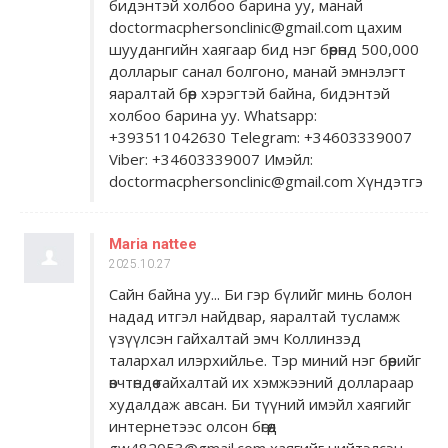
бидэнтэй холбоо барина уу, манай
doctormacphersonclinic@gmail.com цахим
шуудангийн хаягаар бид нэг бөөрөнд 500,000
долларыг санал болгоно, манай эмнэлэгт
яаралтай бөөр хэрэгтэй байна, бидэнтэй
холбоо барина уу. Whatsapp:
+393511042630 Telegram: +34603339007
Viber: +34603339007 Имэйл:
doctormacphersonclinic@gmail.com Хүндэтгэ
Maria nattee
2025.10.27
Сайн байна уу... Би гэр бүлийг минь болон
надад итгэл найдвар, яаралтай тусламж
үзүүлсэн гайхалтай эмч Коллинзэд
талархал илэрхийлье. Тэр миний нэг бөөрийг
өвчтөндөө гайхалтай их хэмжээний доллараар
худалдаж авсан. Би түүний имэйл хаягийг
интернетээс олсон бөгөөд