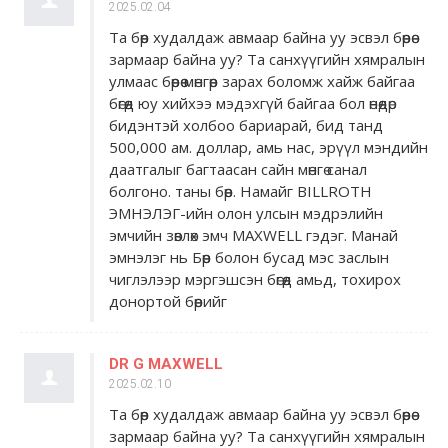
2025.02.04
Та бөөр худалдаж авмаар байна уу эсвэл бөөрөө
зармаар байна уу? Та санхүүгийн хямралын
улмаас бөөрөө мөнгөөр ​​зарах боломж хайж байгаа
бөгөөд юу хийхээ мэдэхгүй байгаа бол өнөөдөр
бидэнтэй холбоо бариарай, бид танд
500,000 ам. доллар, амь нас, эрүүл мэндийн
даатгалыг багтаасан сайн мөнгө санал
болгоно. таны бөөр. Намайг BILLROTH
ЭМНЭЛЭГ-ийн олон улсын мэдрэлийн
эмчийн зөвлөх эмч MAXWELL гэдэг. Манай
эмнэлэг нь Бөөр болон бусад мэс заслын
чиглэлээр мэргэшсэн бөгөөд амьд, тохирох
донортой бөөрийг
DR G MAXWELL
2025.02.10
Та бөөр худалдаж авмаар байна уу эсвэл бөөрөө
зармаар байна уу? Та санхүүгийн хямралын