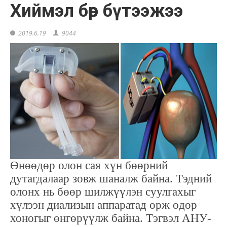
Хиймэл бөөр бүтээжээ
2019.6.19
9044
Өнөөдөр олон сая хүн бөөрний
дутагдалаар зовж шаналж байна. Тэдний
олонх нь бөөр шилжүүлэн суулгахыг
хүлээн диализын аппаратад орж өдөр
хоногыг өнгөрүүлж байна. Тэгвэл АНУ-