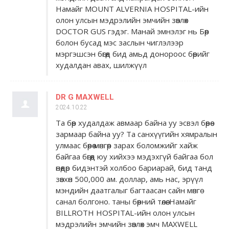
Намайг MOUNT ALVERNIA HOSPITAL-ийн
олон улсын мэдрэлийн эмчийн зөвлөх
DOCTOR GUS гэдэг. Манай эмнэлэг нь Бөөр
болон бусад мэс заслын чиглэлээр
мэргэшсэн бөгөөд бид амьд донороос бөөрийг
худалдан авах, шилжүүл
DR G MAXWELL
2024.10.22
Та бөөр худалдаж авмаар байна уу эсвэл бөөрөө
зармаар байна уу? Та санхүүгийн хямралын
улмаас бөөрөө мөнгөөр ​​зарах боломжийг хайж
байгаа бөгөөд юу хийхээ мэдэхгүй байгаа бол
өнөөдөр бидэнтэй холбоо бариарай, бид танд
зөвхөн 500,000 ам. доллар, амь нас, эрүүл
мэндийн даатгалыг багтаасан сайн мөнгө
санал болгоно. таны бөөрний төлөө. Намайг
BILLROTH HOSPITAL-ийн олон улсын
мэдрэлийн эмчийн зөвлөх эмч MAXWELL