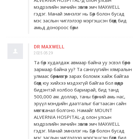
ALVERNIA HOSPITAL-д олон улсын
мэдрэлийн эмчийн зөвлөх эмч MAXWELL
гэдэг. Манай эмнэлэг нь Бөөр болон бусад
мэс заслын чиглэлээр мэргэшсэн бөгөөд бид
амьд донороос бөөри
DR MAXWELL
2025.05.29
Та бөөр худалдаж авмаар байна уу эсвэл бөөрөө
зармаар байна уу? Та санхүүгийн хямралын
улмаас бөөрөө мөнгөөр ​​зарах боломж хайж байгаа
бөгөөд юу хийхээ мэдэхгүй байгаа бол өнөөдөр
бидэнтэй холбоо бариарай, бид танд
500,000 ам. доллар, таны бөөрний амь нас,
эрүүл мэндийн даатгалыг багтаасан сайн
мөнгө санал болгоно. Намайг MOUNT
ALVERNIA HOSPITAL-д олон улсын
мэдрэлийн эмчийн зөвлөх эмч MAXWELL
гэдэг. Манай эмнэлэг нь Бөөр болон бусад
мэс заслын чиглэлээр мэргэшсэн бөгөөд бид