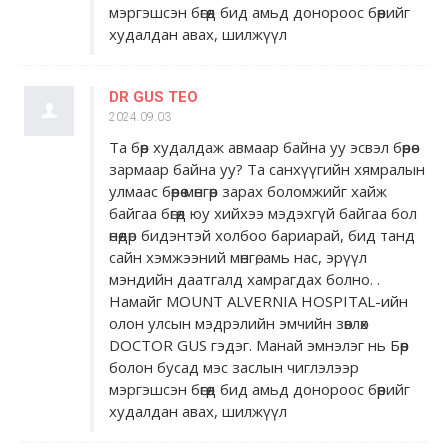
мэргэшсэн бөгөөд бид амьд донороос бөөрийг
худалдан авах, шилжүүл
DR GUS TEO
2024.09.03
Та бөөр худалдаж авмаар байна уу эсвэл бөөрөө
зармаар байна уу? Та санхүүгийн хямралын
улмаас бөөрөө мөнгөөр ​​зарах боломжийг хайж
байгаа бөгөөд юу хийхээ мэдэхгүй байгаа бол
өнөөдөр бидэнтэй холбоо бариарай, бид танд
сайн хэмжээний мөнгө, амь нас, эрүүл
мэндийн даатгалд хамрагдах болно. .
Намайг MOUNT ALVERNIA HOSPITAL-ийн
олон улсын мэдрэлийн эмчийн зөвлөх
DOCTOR GUS гэдэг. Манай эмнэлэг нь Бөөр
болон бусад мэс заслын чиглэлээр
мэргэшсэн бөгөөд бид амьд донороос бөөрийг
худалдан авах, шилжүүл