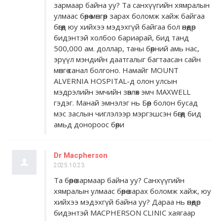
зармаар байна уу? Та санхүүгийн хямралын
улмаас бөөрөө мөнгөөр ​​зарах боломж хайж байгаа
бөгөөд юу хийхээ мэдэхгүй байгаа бол өнөөдөр
бидэнтэй холбоо бариарай, бид танд
500,000 ам. доллар, таны бөөрний амь нас,
эрүүл мэндийн даатгалыг багтаасан сайн
мөнгө санал болгоно. Намайг MOUNT
ALVERNIA HOSPITAL-д олон улсын
мэдрэлийн эмчийн зөвлөх эмч MAXWELL
гэдэг. Манай эмнэлэг нь Бөөр болон бусад
мэс заслын чиглэлээр мэргэшсэн бөгөөд бид
амьд донороос бөөри
Dr Macpherson
2025.10.23
Та бөөрөө зармаар байна уу? Санхүүгийн
хямралын улмаас бөөрөө зарах боломж хайж, юу
хийхээ мэдэхгүй байна уу? Дараа нь өнөөдөр
бидэнтэй MACPHERSON CLINIC хаягаар