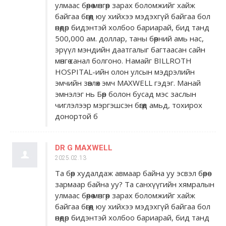
улмаас бөөрөө мөнгөөр ​​зарах боломжийг хайж
байгаа бөгөөд юу хийхээ мэдэхгүй байгаа бол
өнөөдөр бидэнтэй холбоо бариарай, бид танд
500,000 ам. доллар, таны бөөрний амь нас,
эрүүл мэндийн даатгалыг багтаасан сайн
мөнгө санал болгоно. Намайг BILLROTH
HOSPITAL-ийн олон улсын мэдрэлийн
эмчийн зөвлөх эмч MAXWELL гэдэг. Манай
эмнэлэг нь Бөөр болон бусад мэс заслын
чиглэлээр мэргэшсэн бөгөөд амьд, тохирох
донортой б
DR G MAXWELL
2025.02.13
Та бөөр худалдаж авмаар байна уу эсвэл бөөрөө
зармаар байна уу? Та санхүүгийн хямралын
улмаас бөөрөө мөнгөөр ​​зарах боломжийг хайж
байгаа бөгөөд юу хийхээ мэдэхгүй байгаа бол
өнөөдөр бидэнтэй холбоо бариарай, бид танд