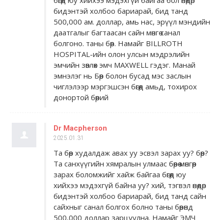
бөгөөд юу хийхээ мэдэхгүй байгаа бол өнөөдөр
бидэнтэй холбоо бариарай, бид танд
500,000 ам. доллар, амь нас, эрүүл мэндийн
даатгалыг багтаасан сайн мөнгө санал
болгоно. таны бөөр. Намайг BILLROTH
HOSPITAL-ийн олон улсын мэдрэлийн
эмчийн зөвлөх эмч MAXWELL гэдэг. Манай
эмнэлэг нь Бөөр болон бусад мэс заслын
чиглэлээр мэргэшсэн бөгөөд амьд, тохирох
донортой бөөрий
Dr Macpherson
2025.01.31
Та бөөр худалдаж авах уу эсвэл зарах уу? бөөр?
Та санхүүгийн хямралын улмаас бөөрөө мөнгөөр ​​
зарах боломжийг хайж байгаа бөгөөд юу
хийхээ мэдэхгүй байна уу? хий, тэгвэл өнөөдөр
бидэнтэй холбоо бариарай, бид танд сайн
сайхныг санал болгох болно таны бөөрөнд
500,000 доллар зарцуулна. Намайг ЭМЧ