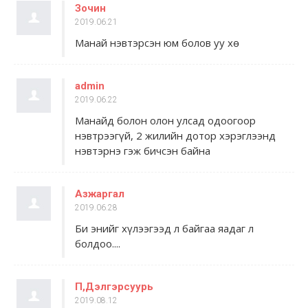
Зочин
2019.06.21
Манай нэвтэрсэн юм болов уу хө
admin
2019.06.22
Манайд болон олон улсад одоогоор
нэвтрээгүй, 2 жилийн дотор хэрэглээнд
нэвтэрнэ гэж бичсэн байна
Азжаргал
2019.06.28
Би энийг хүлээгээд л байгаа яадаг л
болдоо....
П,Дэлгэрсуурь
2019.08.12