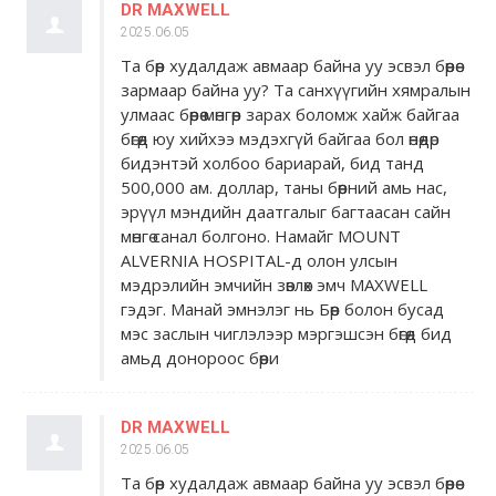
DR MAXWELL
2025.06.05
Та бөөр худалдаж авмаар байна уу эсвэл бөөрөө
зармаар байна уу? Та санхүүгийн хямралын
улмаас бөөрөө мөнгөөр ​​зарах боломж хайж байгаа
бөгөөд юу хийхээ мэдэхгүй байгаа бол өнөөдөр
бидэнтэй холбоо бариарай, бид танд
500,000 ам. доллар, таны бөөрний амь нас,
эрүүл мэндийн даатгалыг багтаасан сайн
мөнгө санал болгоно. Намайг MOUNT
ALVERNIA HOSPITAL-д олон улсын
мэдрэлийн эмчийн зөвлөх эмч MAXWELL
гэдэг. Манай эмнэлэг нь Бөөр болон бусад
мэс заслын чиглэлээр мэргэшсэн бөгөөд бид
амьд донороос бөөри
DR MAXWELL
2025.06.05
Та бөөр худалдаж авмаар байна уу эсвэл бөөрөө