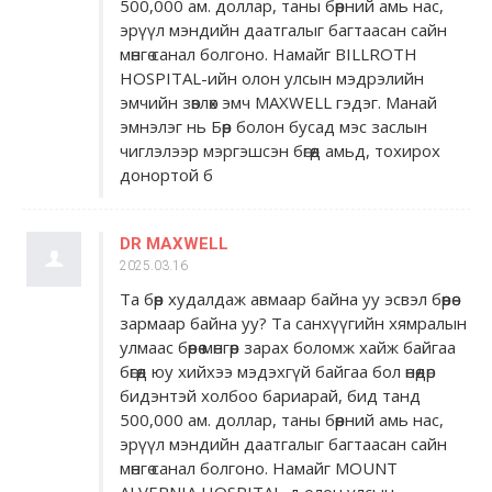
500,000 ам. доллар, таны бөөрний амь нас,
эрүүл мэндийн даатгалыг багтаасан сайн
мөнгө санал болгоно. Намайг BILLROTH
HOSPITAL-ийн олон улсын мэдрэлийн
эмчийн зөвлөх эмч MAXWELL гэдэг. Манай
эмнэлэг нь Бөөр болон бусад мэс заслын
чиглэлээр мэргэшсэн бөгөөд амьд, тохирох
донортой б
DR MAXWELL
2025.03.16
Та бөөр худалдаж авмаар байна уу эсвэл бөөрөө
зармаар байна уу? Та санхүүгийн хямралын
улмаас бөөрөө мөнгөөр ​​зарах боломж хайж байгаа
бөгөөд юу хийхээ мэдэхгүй байгаа бол өнөөдөр
бидэнтэй холбоо бариарай, бид танд
500,000 ам. доллар, таны бөөрний амь нас,
эрүүл мэндийн даатгалыг багтаасан сайн
мөнгө санал болгоно. Намайг MOUNT