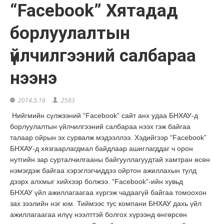
“Facebook” Хятадад
борлуулалтын
үйлчилгээний салбараа
нээнэ
2014.5.16
2583
Нийгмийн сүлжээний “Facebook” сайт анх удаа БНХАУ-д
борлуулалтын үйлчилгээний салбараа нээх гэж байгаа
талаар ойрын
эх сурвалж мэдээллээ. Хэдийгээр “Facebook”
БНХАУ-д хязгаарлагдмал байдлаар ашиглагддаг ч орон
нутгийн зар сурталчилгааны байгууллагуудтай хамтран өсөн
нэмэгдэж байгаа хэрэглэгчиддээ ойртон ажиллахын тулд
дээрх алхмыг хийхээр болжээ. “Facebook”-ийн хувьд
БНХАУ үйл ажиллагаагаа хүргэж чадаагүй байгаа томоохон
зах зээлийн нэг юм. Тиймээс тус компани БНХАУ дахь үйл
ажиллагаагаа илүү нээлттэй болгох хүрээнд өнгөрсөн