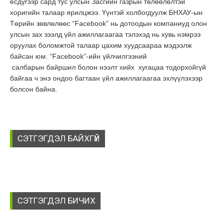
есдүгээр сард тус улсын Засгийн газрын төлөөлөлтэй
хоригийн талаар ярилцжээ. Үүнтэй холбогдуулж БНХАУ-ын
Төрийн зөвлөлөөс “Facebook” нь дотоодын компаниуд олон
улсын зах зээлд үйл ажиллагаагаа тэлэхэд нь хувь нэмрээ
оруулах боломжтой талаар цахим хуудсаараа мэдээлж
байсан юм. “Facebook”-ийн үйлчилгээний
салбарын байршил болон нээлт хийх хугацаа тодорхойгүй
байгаа ч энэ ондоо багтаан үйл ажиллагаагаа эхлүүлэхээр
болсон байна.
СЭТГЭГДЭЛ БАЙХГҮЙ
СЭТГЭГДЭЛ БИЧИХ