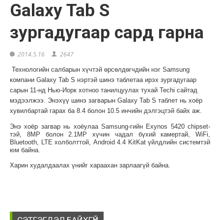
Galaxy Tab S
зургадугаар сард гарна
2014.5.16
2647
Технологийн салбарын хүчтэй өрсөлдөгчдийн нэг Samsung
компани Galaxy Tab S нэртэй шинэ таблетаа ирэх зургадугаар
сарын 11-нд Нью-Иорк хотноо танилцуулах тухай Techi сайтад
мэдээлжээ. Энэхүү шинэ загварын Galaxy Tab S таблет нь хоёр
хувилбартай гарах ба 8.4 болон 10.5 инчийн дэлгэцтэй байх аж.
Энэ хоёр загвар нь хоёулаа Samsung-гийн Exynos 5420 chipset-
тэй, 8MP болон 2.1MP хүчин чадал бүхий камертай, WiFi,
Bluetooth, LTE холболттой, Android 4.4 KitKat үйлдлийн системтэй
юм байна.
Харин худалдаалах үнийг хараахан зарлаагүй байна.
СЭТГЭГДЭЛ БАЙХГҮЙ