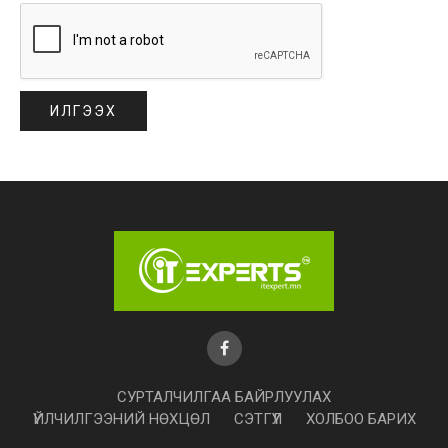
СУРТАЛЧИЛГАА БАЙРЛУУЛАХ
ҮЙЛЧИЛГЭЭНИЙ НӨХЦӨЛ
СЭТГҮҮЛ
ХОЛБОО БАРИХ