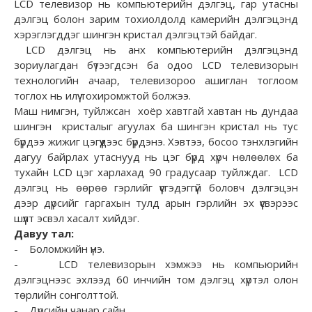
LCD телевизор нь компьютерийн дэлгэц, гар утасны
дэлгэц болон зарим тохиолдолд камерийн дэлгэцэнд
хэрэглэгддэг шингэн кристал дэлгэцтэй байдаг.
LCD дэлгэц нь анх компьютерийн дэлгэцэнд
зориулагдан бүтээгдсэн ба одоо LCD телевизорын
технологийн ачаар, телевизороо ашиглан тоглоом
тоглох нь илүү тохиромжтой болжээ.
Маш нимгэн, туйлжсан хоёр хавтгай хавтан нь дундаа
шингэн кристалыг агуулах ба шингэн кристал нь тус
бүрдээ жижиг цэгүүдээс бүрдэнэ. Хэвтээ, босоо тэнхлэгийн
дагуу байрлах утаснууд нь цэг бүрд хүрч нөлөөлөх ба
тухайн LCD цэг харлахад 90 градусаар туйлждаг. LCD
дэлгэц нь өөрөө гэрлийг үүсгэдэггүй боловч дэлгэцэн
дээр дүрсийг гаргахын тулд арын гэрлийн эх үүсвэрээс
шүүлт эсвэл хасалт хийдэг.
Давуу тал:
- Боломжийн үнэ.
- LCD телевизорын хэмжээ нь компьюрийн
дэлгэцнээс эхлээд 60 инчийн том дэлгэц хүртэл олон
төрлийн сонголттой.
- Дүрсийн чанар сайн.