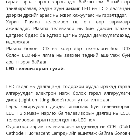
гарах гэрэл зэрэгт хэрэглэдэг байсан юм. Энгийнээр
тайлбарлавал, хэдэн зуун жижиг LED нь LCD дэлгэцэн
дээрхи дүрсийг араас нь эсвэл хажуугаас нь гэрэлтүүлдэг.
Харин Plasma телевизор нь огт өөр зарчмаар
ажилладаг. Plasma телевизор нь бие даасан плазма
цэгүүдээс бүрдэх ба эдгээр цэг нь хүчдэл дамжуулагдахад
идэвхждэг.
Plasma болон LCD нь хоёр өөр технологи бол LCD
болон LED-ийн ялгаа нь зөвхөн тэдний ашиглаж буй
арын гэрэл байдаг.
LED телевизорын тухай:
LED гэдэг нь дэлгэцэнд тодорхой хүчдэл ирэхэд гэрэл
ялгаруулдаг электрон нэгж болох гэрэл ялгаруулагч
диод (Light emitting diode) гэсэн утгыг илтгэдэг.
Гэрэл ялгаруулагч диодыг ашиглаж буй телевизорыг
LED ТВ хэмээн нэрлэх ба телевизорын дэлгэц нь LCD,
телевизорын арын гэрэлтүүлэг нь LED юм.
Одоогоор зарим телевизорын моделиуд нь CCFL (Cold
Cathode Fluorescent Lamps)-ийг ашиглаж байгаа боловч