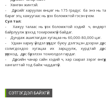
- Хөнгөн жинтэй.
- Дүрсийг харуулах өнцөг нь 175 градус ба энэ нь та
бараг эгц хажуугаас нь үзэх боломжтой гэсэн үг юм.
Сул тал:
- Хажуу талаас нь үзэх боломжтой хэдий ч, өндөрт
байрлуулж үзэхэд тохиромжгүй байдаг.
- Дундаж ашиглагдах хугацаа нь 60,000-80,000 цаг.
- Удаан хариу үйлдэл үзүүлдэг буюу дэлгэцэн дээрхи дүрс
солигдохдоо хугацаа их зарцуулж, хурдтай дүрс
үзүүлэхэд, дүрс бүрэлзэх тохиолдол гардаг.
- Дүрсийн чанар сайн хэдий ч, хар саарал зэрэг өнгүүд
хангалттай тод байж чаддаггүй.
СЭТГЭГДЭЛ БАЙХГҮЙ