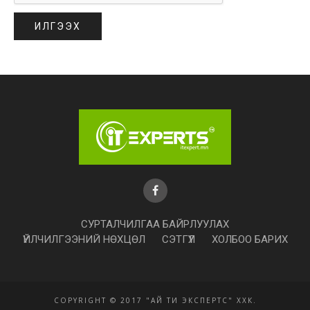
СУРТАЛЧИЛГАА БАЙРЛУУЛАХ
ҮЙЛЧИЛГЭЭНИЙ НӨХЦӨЛ
СЭТГҮҮЛ
ХОЛБОО БАРИХ
COPYRIGHT © 2017 "АЙ ТИ ЭКСПЕРТС" ХХК.