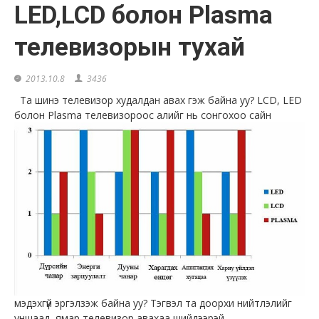
LED,LCD болон Plasma
телевизорын тухай
2013.10.8
3436
Та шинэ телевизор худалдан авах гэж байна уу? LCD, LED
болон Plasma телевизороос алийг нь сонгохоо сайн
мэдэхгүй эргэлзэж байна уу? Тэгвэл та доорхи нийтлэлийг
уншаад, ямар телевизор авахаа шийдээрэй.