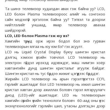
Та шинэ телевизор худалдан авах гэж байна уу? LCD,
LED болон Plasma телевизороос алийг нь сонгохоо
сайн мэдэхгүй эргэлзэж байна уу? Тэгвэл та доорхи
нийтлэлийг уншаад, ямар телевизор авахаа
шийдээрэй.
LCD, LED болон Plasma гэж юу вэ?
Хамгийн түрүүнд орж ирэх бодол бол энэ гурван
телевизорын ялгаа нь юу юм бэ? гэх асуулт.
LCD нь Liquid Crystal Display буюу шингэн кристал
дэлгэц хэмээх үгсийн товчлол. LCD телевизор нь
электрон гүйдэл ирэхэд идэвждэг, маш нимгэн хоёр
хавтангийн дунд шингэн кристалыг агуулж байдаг.
Шингэн кристал нь тус бүрдээ жижиг цэгүүдээс бүрддэг.
Жирийн LCD телевизор нь арын гэрэлтүүлэгтээ CCFL
гэрлийг ашигладаг бол LED телевизор нь ижил шингэн
кристал хавтан дээр ажиллах боловч гэрэл ялгаруулагч
диод (LED)-ийг ашигладаг. LED нь телевизорын
хамгийн сүүлийн үеийн технологи боловч 60-аад оны үеэс
энэхүү технологийг гэрлийн шил, утасны дэлгэцэн дээр