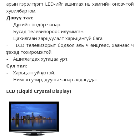
арын гэрэлтүүлэгт LED-ийг ашиглах нь хамгийн оновчтой
хувилбар юм.
Давуу тал:
- Дүрсийн өндөр чанар.
- Бусад телевизороос илүү нимгэн.
- Цахилгаан зарцуулалт харьцангуй бага.
- LCD телевизорыг бодвол аль ч өнцгөөс, хаанаас ч
үзэхэд тохиромжтой.
- Ашиглагдах хугацаа урт.
Сул тал:
- Харьцангуй үнэтэй.
- Нимгэн учир, дууны чанар алдагддаг.
LCD (Liquid Crystal Display)