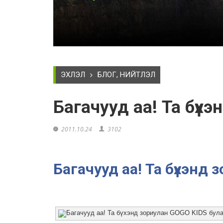
ЭХЛЭЛ
БЛОГ, НИЙТЛЭЛ
Багачууд аа! Та бүх
2011.10.24
3102
Багачууд аа! Та бүхэнд