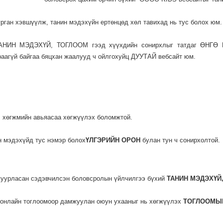
ган хэвшүүлж, танин мэдэхүйн ертөнцөд хөл тавихад нь тус болох юм
 ТАНИН МЭДЭХҮЙ, ТОГЛООМ гээд хүүхдийн сонирхлыг татдаг ӨНГӨ 
раагүй байгаа бяцхан жаалууд ч ойлгохуйц ДУУТАЙ вебсайт юм.
, хөгжмийн авьяасаа хөгжүүлэх боломжтой.
н мэдэхүйд тус нэмэр болох
ҮЛГЭРИЙН ОРОН
булан тун ч сонирхолтой.
лгуурласан сэдэвчилсэн боловсролын үйлчилгээ бүхий
ТАНИН МЭДЭХҮЙ
г онлайн тоглоомоор дамжуулан оюун ухааныг нь хөгжүүлэх
ТОГЛООМЫ