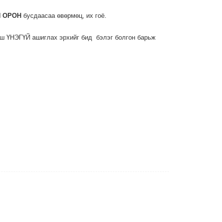
Н ОРОН
бусдаасаа өвөрмөц, их гоё.
рш ҮНЭГҮЙ ашиглах эрхийг бид бэлэг болгон барьж