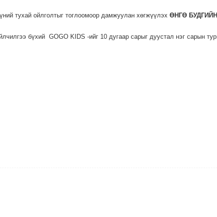
үүний тухай ойлголтыг тоглоомоор дамжуулан хөгжүүлэх
ӨНГӨ БУДГИЙ
йлчилгээ бүхий GOGO KIDS -ийг 10 дугаар сарыг дуустал нэг сарын ту