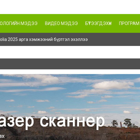
НОЛОГИЙН МЭДЭЭ
ВИДЕО МЭДЭЭ
БҮТЭЭГДЭХҮҮН
ПРОГРАМ
ngolia 2025 арга хэмжээний бүртгэл эхэллээ