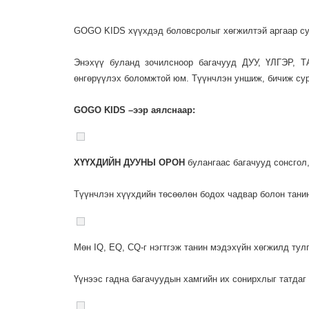
GOGO KIDS хүүхдэд боловсролыг хөгжилтэй аргаар сур
Энэхүү буланд зочилсноор багачууд ДУУ, ҮЛГЭР,
өнгөрүүлэх боломжтой юм. Түүнчлэн уншиж, бичиж су
GOGO KIDS –ээр аялснаар:
ХҮҮХДИЙН ДУУНЫ ОРОН
булангаас багачууд сонсгол
Түүнчлэн хүүхдийн төсөөлөн бодох чадвар болон тани
Мөн IQ, EQ, CQ-г нэгтгэж танин мэдэхүйн хөгжилд ту
Үүнээс гадна багачуудын хамгийн их сонирхлыг татда