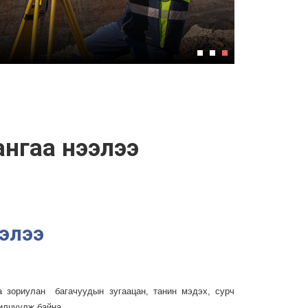
ангаа нээлээ
ээлээ
 зориулан багачуудын зугаацан, танин мэдэх, сурч
илцуулж байна.