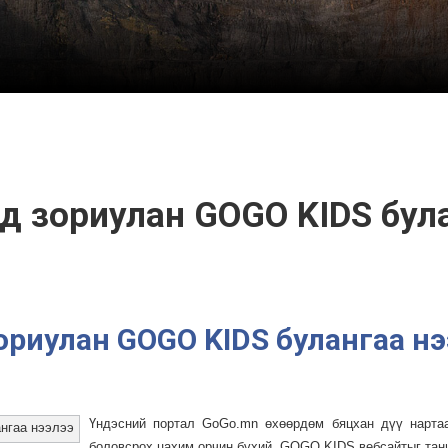
энд зориулан GOGO KIDS бул
 зориулан GOGO KIDS булангаа н
Үндэсний портал GoGo.mn өхөөрдөм бяцхан дүү нартаа
боловсрох цахим орчин бүхий GOGO KIDS вебсайтыг тан