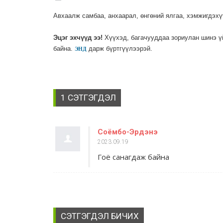
Авхаалж самбаа, анхаарал, өнгөний ялгаа, хэмжигдэх
Эцэг эхчүүд ээ!
Хүүхэд, багачууддаа зориулан шинэ ү
байна.
дарж бүртгүүлээрэй.
ЭНД
1 СЭТГЭГДЭЛ
Соёмбо-Эрдэнэ
2023.09.19
Гоё санагдаж байна
СЭТГЭГДЭЛ БИЧИХ