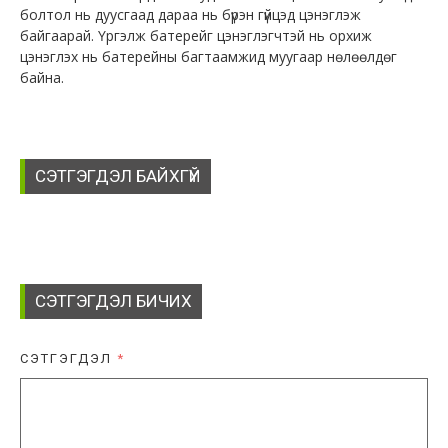
болтол нь дуусгаад дараа нь бүрэн гүйцэд цэнэглэж
байгаарай. Үргэлж батерейг цэнэглэгчтэй нь орхиж
цэнэглэх нь батерейны багтаамжид муугаар нөлөөлдөг
байна.
СЭТГЭГДЭЛ БАЙХГҮЙ
СЭТГЭГДЭЛ БИЧИХ
СЭТГЭГДЭЛ
*