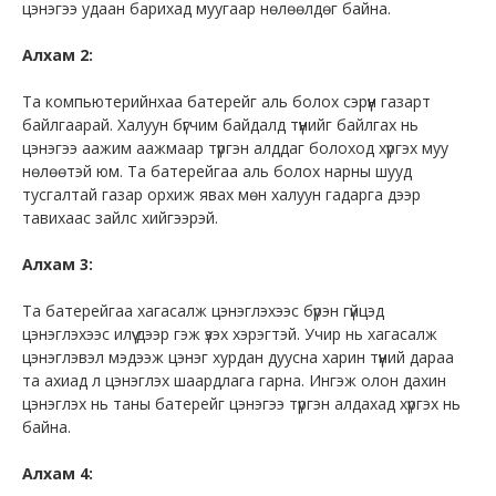
цэнэгээ удаан барихад муугаар нөлөөлдөг байна.
Алхам 2:
Та компьютерийнхаа батерейг аль болох сэрүүн газарт
байлгаарай. Халуун бүгчим байдалд түүнийг байлгах нь
цэнэгээ аажим аажмаар түргэн алддаг болоход хүргэх муу
нөлөөтэй юм. Та батерейгаа аль болох нарны шууд
тусгалтай газар орхиж явах мөн халуун гадарга дээр
тавихаас зайлс хийгээрэй.
Алхам 3:
Та батерейгаа хагасалж цэнэглэхээс бүрэн гүйцэд
цэнэглэхээс илүү дээр гэж үзэх хэрэгтэй. Учир нь хагасалж
цэнэглэвэл мэдээж цэнэг хурдан дуусна харин түүний дараа
та ахиад л цэнэглэх шаардлага гарна. Ингэж олон дахин
цэнэглэх нь таны батерейг цэнэгээ түргэн алдахад хүргэх нь
байна.
Алхам 4: