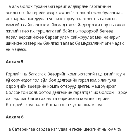
Та аль болох тухайн батерейг үйлдвэрлэн гаргагчийн
зөвлөгөөг батерейн дээрх owner"s manual гэсэн булангаас
анхаарлаа хандуулан уншиж тэрхүү зөвлөгөөг нь сахих нь
хамгийн сайн арга юм. Яагаад гэвэл үйлдвэрлэгч нар нь олон
жилийн нөр их туршлагатай байх нь тодорхой бөгөөд
яавал өөрсдийнхөө барааг улам сайжруулах мөн чанарыг
шинэхэн хэвээр нь байлгах талаас бүх мэдээллийг өгч чадах
нь мэдээж.
Алхам 5:
Гэрлийг нь багасгах. Зөөврийн компьютерийн цэнэгийг юу ч
үгүй сорчихдог гол зүйл бол дэлгэцийн гэрэл юм. Ялангуяа
одоо үеийн зөөврийн компьютерууд дэлгэц маш хүчирхэг
болсонтой холбоотой дэлгэцийн гэрэлтүүлэг их болсон. Тэрхүү
их Гэрлийг багасгах нь та өөрийнхөө компьютерийн
батерейг хамгаалж багаа нэгэн чухал алхам юм.
Алхам 6:
Та батерейгаа сардаа нэг удаа ч гэсэн цэнэгийг нь юу ч үгүй