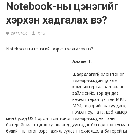
Notebook-ны цэнэгийг
хэрхэн хадгалах вэ?
2011.10.6
4115
Notebook-ны цэнэгийг хэрхэн хадгалах вэ?
Алхам 1:
Шаардлагагүй олон тоног
төхөөрөмжүүдийг үргэлж
компьютертаа залгахаас
зайлс хийх. Тэр дундаа
нэмэлт гэрэлтүүлэгтэй MP3,
MP4, зөөврийн хатуу диск,
нэмэлт хулгана, вэб камер
мөн бусад USB оролттой тоног төхөөрөмжүүд нь таны
батерейг маш түргэн хугацаанд дуусгадаг бөгөөд тэр тусмаа
бүгдийг нь нэгэн зэрэг ажиллуулсан тохиолдолд батерейны