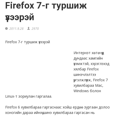
Firefox 7-г туршиж
үзээрэй
2011.9.28
2970
Firefox 7-г туршиж үзээрэй
Интернэт хөтөчүүд
дундаас хамгийн
үзэмжтэй, хэрэглэхэд
хялбар Firefox
шинэчлэлтээ
үргэлжлүүлж, Firefox 7
хувилбараа Mac,
Windows болон
Linux-т зориулан гаргалаа.
Firefox 6 хувилбараа гаргаснаас хойш ердөө зургаан долоо
хоногийн дараа ийнхүү шинэ хувилбараа гаргасан нь