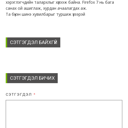
хэрэглэгчдийн талархлыг хүлээж байна. Firefox 7 нь бага
санах ой ашиглаж, хурдан ачаалагдах аж.
Та бүхэн шинэ хувилбарыг туршиж үзээрэй
СЭТГЭГДЭЛ БАЙХГҮЙ
СЭТГЭГДЭЛ БИЧИХ
СЭТГЭГДЭЛ
*