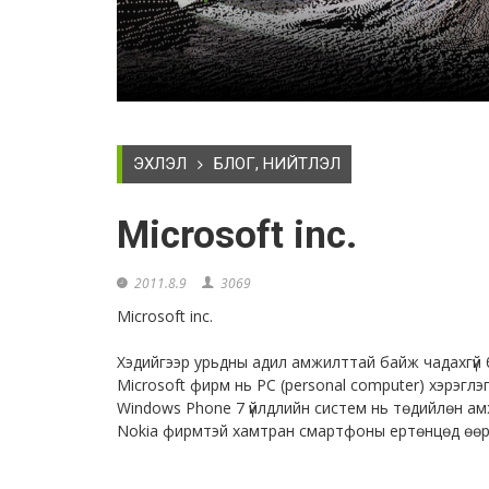
ЭХЛЭЛ
БЛОГ, НИЙТЛЭЛ
Microsoft inc.
2011.8.9
3069
Microsoft inc.
Хэдийгээр урьдны адил амжилттай байж чадахгүй 
Microsoft фирм нь PC (personal computer) хэрэглэг
Windows Phone 7 үйлдлийн систем нь төдийлөн ам
Nokia фирмтэй хамтран смартфоны ертөнцөд өөрч