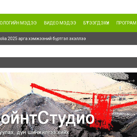
НОЛОГИЙН МЭДЭЭ
ВИДЕО МЭДЭЭ
БҮТЭЭГДЭХҮҮН
ПРОГРАМ
ngolia 2025 арга хэмжээний бүртгэл эхэллээ