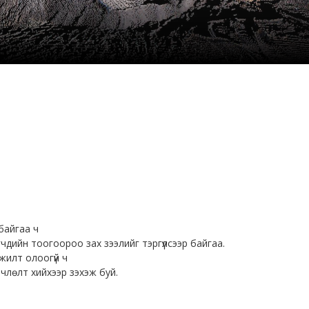
байгаа ч
чдийн тоогоороо зах зээлийг тэргүүлсээр байгаа.
жилт олоогүй ч
лөлт хийхээр зэхэж буй.